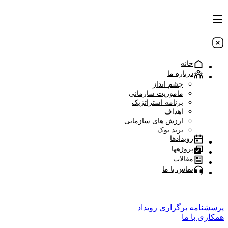
خانه
درباره ما
چشم انداز
ماموریت سازمانی
برنامه استراتژیک
اهداف
ارزش های سازمانی
برند بوک
رویدادها
پروژهها
مقالات
تماس با ما
یسنا همایش؛ مدیریت برگزاری رویداد
پرسشنامه برگزاری رویداد
همکاری با ما