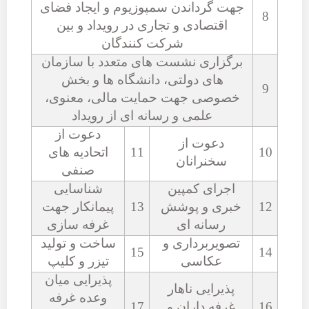
جهت گرداندن سمپوزیوم و ایجاد فضای
8
اقتصادی و تجاری در رویداد و بین
شرکت کنندگان
برگزاری نشست های متعدد با سازمان
های دولتی، دانشگاه ها و بخش
9
خصوصی جهت حمایت مالی، معنوی،
علمی و رسانه ای از رویداد
دعوت از
دعوت از
10
11
اتحادیه های
سخنرانان
صنفی
اجرای کمپین
شناسایی
12
خبری و پوشش
13
پیمانکار جهت
رسانه ای
غرفه سازی
تصویربرداری و
ساخت و تولید
15
14
عکاسی
تیزر و کلیپ
پذیرایی میان
پذیرایی ناهار
وعده غرفه
16
غرفه داران و
17