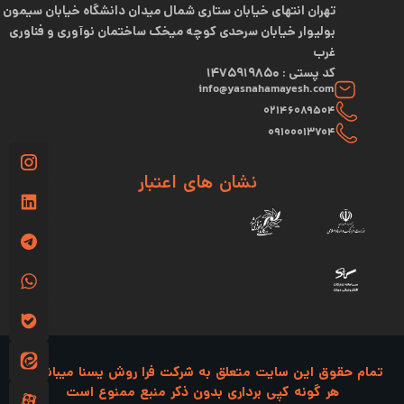
تهران انتهای خیابان ستاری شمال میدان دانشگاه خیابان سیمون
بولیوار خیابان سرحدی کوچه میخک ساختمان نوآوری و فناوری
غرب
کد پستی : 1475919850
info@yasnahamayesh.com
02146089504
09100013704
نشان های اعتبار
تمام حقوق این سایت متعلق به شرکت فرا روش یسنا میباشد و
هر گونه کپی برداری بدون ذکر منبع ممنوع است